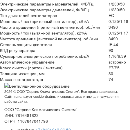
Электрические параметры нагревателей, Ф/В/Гц
1/230/50
Электрические параметры двигателей, Ф/В/Гц
1/230/50
Тип двигателей вентиляторов
EC
Мощность / ток (приточный вентилятор), кВт/А
0.125/1.18
Частота вращения (приточный вентилятор), об./мин
3490
Мощность / ток (вытяжной вентилятор), кВт/А
0.125/1.17
Частота вращения (вытяжной вентилятор), об./мин
3490
Степень защиты двигателя
IP-44
КПД рекуператора
90
Суммарное электрическое потребление, кВт/А
1.16/6.39
Автоматическое управление
встроено
Класс очистки (приток / вытяжка)
F7/F5
Толщина изоляции, мм
30
Масса вентагрегата, кг
74
2026 ©
OOO "Сервис Климатических Систем". Все права защищены.
Сайт использует cookie-файлы и сервисы аналитики для улучшения
работы сайта.
OOO "Сервис Климатических Систем"
ИНН: 7816481823
ОГРН: 1107847041796
елефон:
+7 (812) 642 06 50
Т