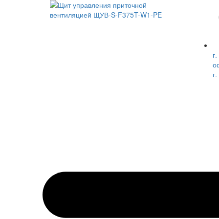
г.
о
г