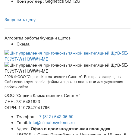
Контроллер:
Segnetics SMH2G
Запросить цену
Алгоритм работы
Функции щитов
Схема
2026 ©
OOO "Сервис Климатических Систем". Все права защищены.
Сайт использует cookie-файлы и сервисы аналитики для улучшения
работы сайта.
OOO "Сервис Климатических Систем"
ИНН: 7816481823
ОГРН: 1107847041796
елефон:
+7 (812) 642 06 50
Т
mail:
info@climatesystems.ru
E
дрес:
Офис и производственная площадка
А
196006, г. Санкт-Петербург, ул. Цветочная, д.16, лит. Б,