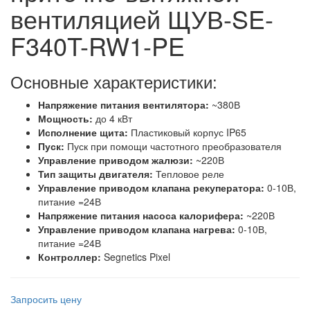
вентиляцией ЩУВ-SE-
F340T-RW1-PE
Основные характеристики:
Напряжение питания вентилятора:
~380В
Мощность:
до 4 кВт
Исполнение щита:
Пластиковый корпус IP65
Пуск:
Пуск при помощи частотного преобразователя
Управление приводом жалюзи:
~220В
Тип защиты двигателя:
Тепловое реле
Управление приводом клапана рекуператора:
0-10В,
питание =24В
Напряжение питания насоса калорифера:
~220В
Управление приводом клапана нагрева:
0-10В,
питание =24В
Контроллер:
Segnetics Pixel
Запросить цену