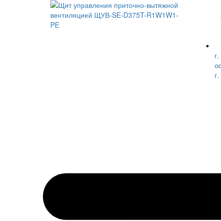
г.
о
г