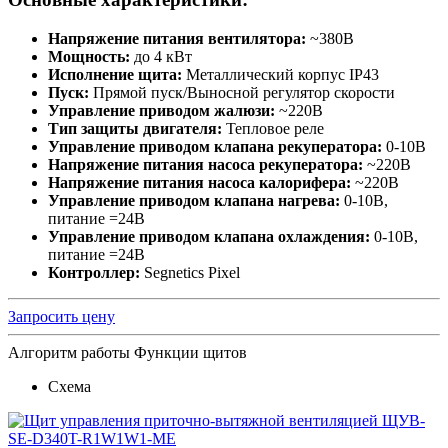
Напряжение питания вентилятора:
~380В
Мощность:
до 4 кВт
Исполнение щита:
Металлический корпус IP43
Пуск:
Прямой пуск/Выносной регулятор скорости
Управление приводом жалюзи:
~220В
Тип защиты двигателя:
Тепловое реле
Управление приводом клапана рекуператора:
0-10В
Напряжение питания насоса рекуператора:
~220В
Напряжение питания насоса калорифера:
~220В
Управление приводом клапана нагрева:
0-10В,
питание =24В
Управление приводом клапана охлаждения:
0-10В,
питание =24В
Контроллер:
Segnetics Pixel
Запросить цену
Алгоритм работы
Функции щитов
Схема