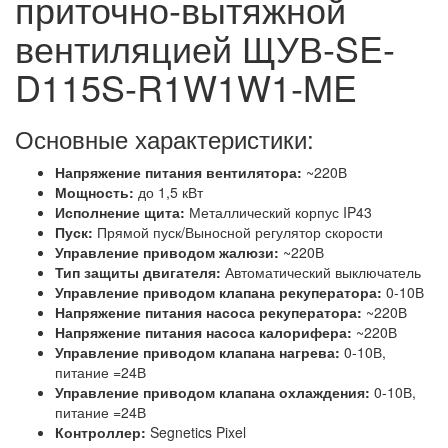
приточно-вытяжной
вентиляцией ЩУВ-SE-
D115S-R1W1W1-ME
Основные характеристики:
Напряжение питания вентилятора:
~220В
Мощность:
до 1,5 кВт
Исполнение щита:
Металлический корпус IP43
Пуск:
Прямой пуск/Выносной регулятор скорости
Управление приводом жалюзи:
~220В
Тип защиты двигателя:
Автоматический выключатель
Управление приводом клапана рекуператора:
0-10В
Напряжение питания насоса рекуператора:
~220В
Напряжение питания насоса калорифера:
~220В
Управление приводом клапана нагрева:
0-10В,
питание =24В
Управление приводом клапана охлаждения:
0-10В,
питание =24В
Контроллер:
Segnetics Pixel