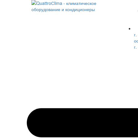
г.
о
г