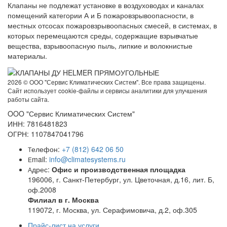
Клапаны не подлежат установке в воздуховодах и каналах
помещений категории А и Б пожаровзрывоопасности, в
местных отсосах пожаровзрывоопасных смесей, в системах, в
которых перемещаются среды, содержащие взрывчатые
вещества, взрывоопасную пыль, липкие и волокнистые
материалы.
2026 ©
OOO "Сервис Климатических Систем". Все права защищены.
Сайт использует cookie-файлы и сервисы аналитики для улучшения
работы сайта.
OOO "Сервис Климатических Систем"
ИНН: 7816481823
ОГРН: 1107847041796
елефон:
+7 (812) 642 06 50
Т
mail:
info@climatesystems.ru
E
дрес:
Офис и производственная площадка
А
196006, г. Санкт-Петербург, ул. Цветочная, д.16, лит. Б,
оф.2008
Филиал в г. Москва
119072, г. Москва, ул. Серафимовича, д.2, оф.305
Прайс-лист на услуги