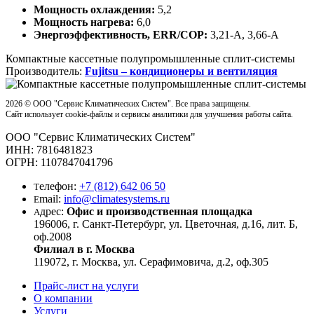
Мощность охлаждения:
5,2
Мощность нагрева:
6,0
Энергоэффективность, ERR/COP:
3,21-A, 3,66-A
Компактные кассетные полупромышленные сплит-системы
Производитель:
Fujitsu – кондиционеры и вентиляция
2026 ©
OOO "Сервис Климатических Систем". Все права защищены.
Сайт использует cookie-файлы и сервисы аналитики для улучшения работы сайта.
OOO "Сервис Климатических Систем"
ИНН: 7816481823
ОГРН: 1107847041796
елефон:
+7 (812) 642 06 50
Т
mail:
info@climatesystems.ru
E
дрес:
Офис и производственная площадка
А
196006, г. Санкт-Петербург, ул. Цветочная, д.16, лит. Б,
оф.2008
Филиал в г. Москва
119072, г. Москва, ул. Серафимовича, д.2, оф.305
Прайс-лист на услуги
О компании
Услуги