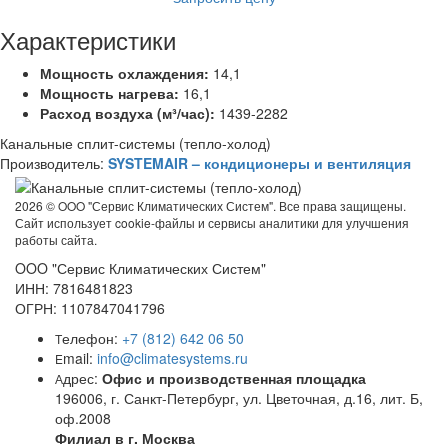
Характеристики
Мощность охлаждения:
14,1
Мощность нагрева:
16,1
Расход воздуха (м³/час):
1439-2282
Канальные сплит-системы (тепло-холод)
Производитель:
SYSTEMAIR – кондиционеры и вентиляция
2026 ©
OOO "Сервис Климатических Систем". Все права защищены.
Сайт использует cookie-файлы и сервисы аналитики для улучшения
работы сайта.
OOO "Сервис Климатических Систем"
ИНН: 7816481823
ОГРН: 1107847041796
елефон:
+7 (812) 642 06 50
Т
mail:
info@climatesystems.ru
E
дрес:
Офис и производственная площадка
А
196006, г. Санкт-Петербург, ул. Цветочная, д.16, лит. Б,
оф.2008
Филиал в г. Москва