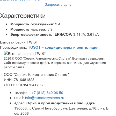
Запросить цену
Характеристики
Мощность охлаждения:
5,4
Мощность нагрева:
5,9
Энергоэффективность, ERR/COP:
3,41 /А, 3,61 /А
Бытовая серия TWIST
Производитель:
TOSOT – кондиционеры и вентиляция
2026 ©
OOO "Сервис Климатических Систем". Все права защищены.
Сайт использует cookie-файлы и сервисы аналитики для улучшения
работы сайта.
OOO "Сервис Климатических Систем"
ИНН: 7816481823
ОГРН: 1107847041796
елефон:
+7 (812) 642 06 50
Т
mail:
info@climatesystems.ru
E
дрес:
Офис и производственная площадка
А
196006, г. Санкт-Петербург, ул. Цветочная, д.16, лит. Б,
оф.2008