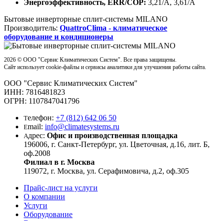
Энергоэффективность, ERR/COP:
3,21/А, 3,61/А
Бытовые инверторные сплит-системы MILANO
Производитель:
QuattroСlima - климатическое
оборудование и кондиционеры
2026 ©
OOO "Сервис Климатических Систем". Все права защищены.
Сайт использует cookie-файлы и сервисы аналитики для улучшения работы сайта.
OOO "Сервис Климатических Систем"
ИНН: 7816481823
ОГРН: 1107847041796
елефон:
+7 (812) 642 06 50
Т
mail:
info@climatesystems.ru
E
дрес:
Офис и производственная площадка
А
196006, г. Санкт-Петербург, ул. Цветочная, д.16, лит. Б,
оф.2008
Филиал в г. Москва
119072, г. Москва, ул. Серафимовича, д.2, оф.305
Прайс-лист на услуги
О компании
Услуги
Оборудование