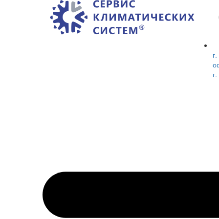
г.
о
г