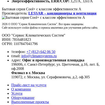
Энергоэффективность, ERR/COP:
3,21/А, 3,61/А
Бытовая серия Cool+ с классом эффективности А
Производитель:
LESSAR – кондиционеры и вентиляция
2026 ©
OOO "Сервис Климатических Систем". Все права защищены.
Сайт использует cookie-файлы и сервисы аналитики для улучшения работы сайта.
OOO "Сервис Климатических Систем"
ИНН: 7816481823
ОГРН: 1107847041796
елефон:
+7 (812) 642 06 50
Т
mail:
info@climatesystems.ru
E
дрес:
Офис и производственная площадка
А
196006, г. Санкт-Петербург, ул. Цветочная, д.16, лит. Б,
оф.2008
Филиал в г. Москва
119072, г. Москва, ул. Серафимовича, д.2, оф.305
Прайс-лист на услуги
О компании
Услуги
Оборудование
Выполненные проекты